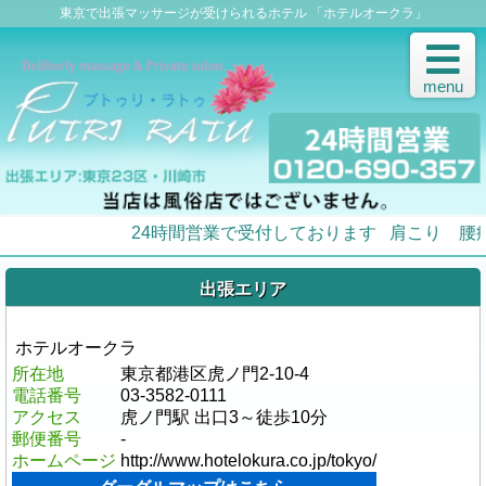
東京で出張マッサージが受けられるホテル 「ホテルオークラ」
menu
24時間営業で受付しております
肩こり 腰
出張エリア
ホテルオークラ
所在地
東京都港区虎ノ門2-10-4
電話番号
03-3582-0111
アクセス
虎ノ門駅 出口3～徒歩10分
郵便番号
-
ホームページ
http://www.hotelokura.co.jp/tokyo/