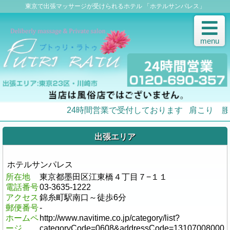
東京で出張マッサージが受けられるホテル 「ホテルサンパレス」
menu
24時間営業で受付しております
肩こり 腰
出張エリア
ホテルサンパレス
所在地
東京都墨田区江東橋４丁目７−１１
電話番号
03-3635-1222
アクセス
錦糸町駅南口～徒歩6分
郵便番号
-
ホームペ
http://www.navitime.co.jp/category/list?
ージ
categoryCode=0608&addressCode=13107008000