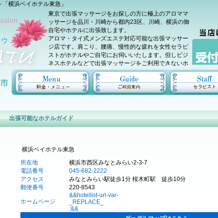
 「横浜ベイホテル東急」
東京で出張マッサージをお探しの方に極上のアロママ
ッサージを品川・川崎から都内23区、川崎、横浜の御
自宅やホテルに出張致します。
アロマ・タイ式メンズエステ対応可能な出張マッサー
ジ店です。肩こり、腰痛、慢性的な疲れを女性セラピ
ストがホテルやご自宅にお伺いいたします。但しビジ
ネスホテルなどで出張マッサージをご利用できないホ
テルがございます。東京都内などの利用可能なホテル
かどうかはご利用前にお店にご確認をお願いいたしま
す。
出張可能なホテルガイド
横浜ベイホテル東急
所在地
横浜市西区みなとみらい2‐3‐7
電話番号
045-682-2222
アクセス
みなとみらい駅徒歩1分 桜木町駅 徒歩10分
郵便番号
220-8543
&&hotellist-url-var-
ホームページ
_REPLACE_
:&&