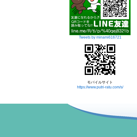
Tweets by minami616721
モバイルサイト
https://www.putri-ratu.com/s/