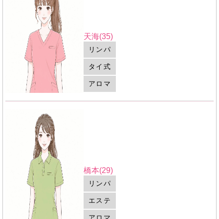
天海(35)
リンパ
タイ式
アロマ
橋本(29)
リンパ
エステ
アロマ