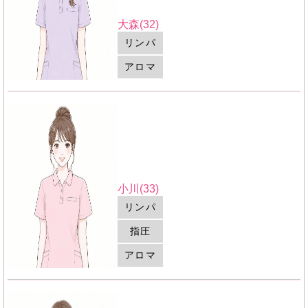
大森(32)
リンパ
アロマ
小川(33)
リンパ
指圧
アロマ